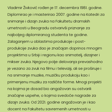
Vladimir Živković rođen je 17. decembra 1981. godine.
Diplomirao je i masterirao 2007. godine na Katedri za
snimanje i dizajn zvuka na Fakultetu dramskih
umetnosti u Beogradu ostvarivši priznanje za
najboljeg diplomiranog studenta te godine.
Zalaganjem u oblastima produkcije i post-
produkcije zvuka dao je značajan doprinos mnogim
projektima u Srbiji i regionu kao snimatelj, dizajner i
mikser zvuka. Njegovo polje delovanja prevashodno
je vezano za zvuk na filmu i televiziji, ali se proširuje i
na snimanje muzike, muzičku produkciju kao i
primenjenu muziku za različite forme. Mnogi projekti
na kojima je dosad bio angažovan su ostvarili
značajne uspehe, o kojima svedoče nagrade za
dizajn zvuka. Od 2021. godine angažovan je i kao
docent na Fakultetu savremenih umetnosti u