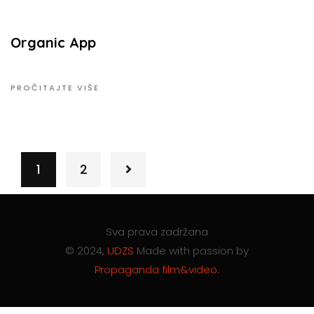
Organic App
PROČITAJTE VIŠE
1
2
Sva prava zadržana
© 2024,
UDZS
Made with passion by
Propaganda film&video.